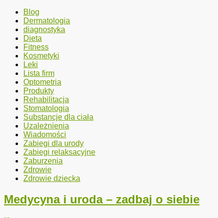
Blog
Dermatologia
diagnostyka
Dieta
Fitness
Kosmetyki
Leki
Lista firm
Optometria
Produkty
Rehabilitacja
Stomatologia
Substancje dla ciała
Uzależnienia
Wiadomości
Zabiegi dla urody
Zabiegi relaksacyjne
Zaburzenia
Zdrowie
Zdrowie dziecka
Medycyna i uroda – zadbaj o siebie