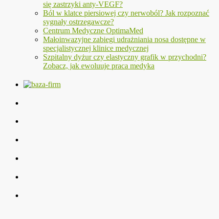
się zastrzyki anty-VEGF?
Ból w klatce piersiowej czy nerwoból? Jak rozpoznać
sygnały ostrzegawcze?
Centrum Medyczne OptimaMed
Małoinwazyjne zabiegi udrażniania nosa dostępne w
specjalistycznej klinice medycznej
Szpitalny dyżur czy elastyczny grafik w przychodni?
Zobacz, jak ewoluuje praca medyka