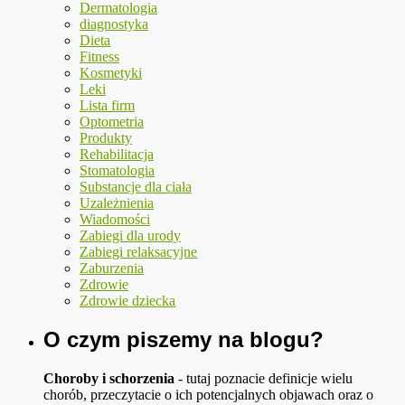
Dermatologia
diagnostyka
Dieta
Fitness
Kosmetyki
Leki
Lista firm
Optometria
Produkty
Rehabilitacja
Stomatologia
Substancje dla ciała
Uzależnienia
Wiadomości
Zabiegi dla urody
Zabiegi relaksacyjne
Zaburzenia
Zdrowie
Zdrowie dziecka
O czym piszemy na blogu?
Choroby i schorzenia
- tutaj poznacie definicje wielu
chorób, przeczytacie o ich potencjalnych objawach oraz o