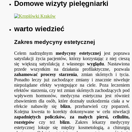
Domowe wizyty pielęgniarki
warto wiedzieć
Zakres medycyny estetycznej
Celem nadrzędnym
medycyny estetycznej
jest poprawa
satysfakcji życia pacjentów, którzy korzystając z niej cieszą
się większą satysfakcją z własnego
wyglądu
. Nastawiona
przede wszystkim na działania profilaktyczne, pozwala
zahamować procesy starzenia
, zmian skórnych i tycia.
Ponadto leczy już zachodzące zmiany i znacznie niweluje
niepożądane efekty występujące na ciele. Poza leczeniem
efektów starzenia, czy też zmian skórnych zachodzących pod
wpływem hormonów, medycyna estetyczna jest również
zbawieniem dla osób, które doznały uszkodzenia ciała a w
efekcie nabawiły się
blizn
, przebarwień czy poparzeń.
Kolejna kwesta to korekty dokonywane w celu niwelacji
zapadniętych policzków, za małych piersi, cellulitu,
rozstępów
czy też
blizn
. Zakres lekarzy medycyny
estetycznej lokuje się między kosmetologią, a chirurgią