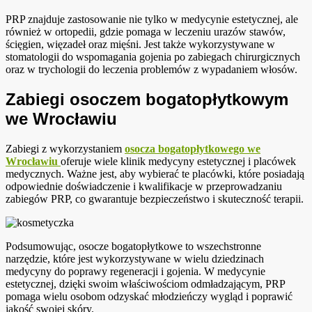
PRP znajduje zastosowanie nie tylko w medycynie estetycznej, ale
również w ortopedii, gdzie pomaga w leczeniu urazów stawów,
ścięgien, więzadeł oraz mięśni. Jest także wykorzystywane w
stomatologii do wspomagania gojenia po zabiegach chirurgicznych
oraz w trychologii do leczenia problemów z wypadaniem włosów.
Zabiegi osoczem bogatopłytkowym
we Wrocławiu
Zabiegi z wykorzystaniem
osocza bogatopłytkowego we
Wrocławiu
oferuje wiele klinik medycyny estetycznej i placówek
medycznych. Ważne jest, aby wybierać te placówki, które posiadają
odpowiednie doświadczenie i kwalifikacje w przeprowadzaniu
zabiegów PRP, co gwarantuje bezpieczeństwo i skuteczność terapii.
Podsumowując, osocze bogatopłytkowe to wszechstronne
narzędzie, które jest wykorzystywane w wielu dziedzinach
medycyny do poprawy regeneracji i gojenia. W medycynie
estetycznej, dzięki swoim właściwościom odmładzającym, PRP
pomaga wielu osobom odzyskać młodzieńczy wygląd i poprawić
jakość swojej skóry.