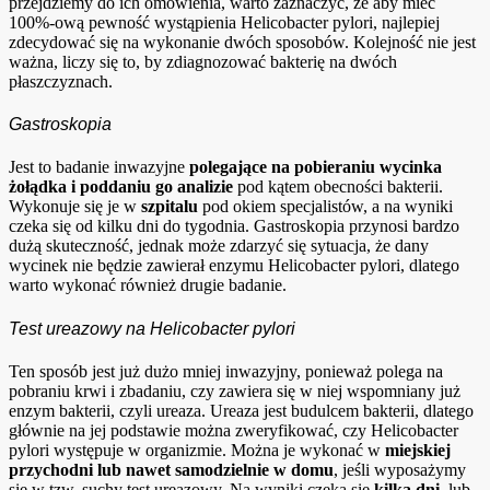
przejdziemy do ich omówienia, warto zaznaczyć, że aby mieć
100%-ową pewność wystąpienia Helicobacter pylori, najlepiej
zdecydować się na wykonanie dwóch sposobów. Kolejność nie jest
ważna, liczy się to, by zdiagnozować bakterię na dwóch
płaszczyznach.
Gastroskopia
Jest to badanie inwazyjne
polegające na pobieraniu wycinka
żołądka i poddaniu go analizie
pod kątem obecności bakterii.
Wykonuje się je w
szpitalu
pod okiem specjalistów, a na wyniki
czeka się od kilku dni do tygodnia. Gastroskopia przynosi bardzo
dużą skuteczność, jednak może zdarzyć się sytuacja, że dany
wycinek nie będzie zawierał enzymu Helicobacter pylori, dlatego
warto wykonać również drugie badanie.
Test ureazowy na Helicobacter pylori
Ten sposób jest już dużo mniej inwazyjny, ponieważ polega na
pobraniu krwi i zbadaniu, czy zawiera się w niej wspomniany już
enzym bakterii, czyli ureaza. Ureaza jest budulcem bakterii, dlatego
głównie na jej podstawie można zweryfikować, czy Helicobacter
pylori występuje w organizmie. Można je wykonać w
miejskiej
przychodni lub nawet samodzielnie w domu
, jeśli wyposażymy
się w tzw. suchy test ureazowy. Na wyniki czeka się
kilka dni
, lub