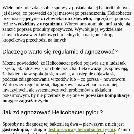
Wiele ludzi nie zdaje sobie sprawy z posiadania tej bakterii lub bycia
jej dawcą, co prowadzi do jej masowego przenoszenia. Helicobacter
przenosi się jedynie
z człowieka na człowieka
, najczęściej poprzez
różne
wydzieliny z organizmu
. Wbrew pozorom nie można się nią
zarazić poprzez produkty spożywcze. Wywołuje ją wydzielanie
silnych kwasów żołądkowych u jednych, a następnie drogą
kropelkową przechodzi na innych.
Dlaczego warto się regularnie diagnozować?
Można powiedzieć, że Helicobacter pylori pojawia się u ludzi tak
często, jak odczuwają oni bóle brzucha. Lekceważąc je, sprawiają,
że bakteria ta w spokoju się rozwija, a następnie objawia się
podczas zdiagnozowania wrzodów lub – co gorsza – nowotworu.
Warto więc regularnie się diagnozować nawet podczas mniej
inwazyjnych, ale systematycznych problemów z układem
pokarmowym, by nie przerodziły się one w
poważne komplikacje
mogące zagrażać życiu
.
Jak zdiagnozować Helicobacter pylori?
Sposoby na diagnozę tej bakterii są dwa – pierwszym z nich jest
gastroskopia
, a drugim
test ureazowy helicobacter pylori
. Zanim