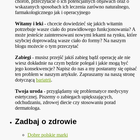
chorób, przeczytacie o ich potencjalnych objawach oraz o
wskazanych sposobach ich leczenia zarówno naturalnego,
farmakologicznego jak i operacyjnego
Witamy i leki
- chcecie dowiedzieć się jakich witamin
potrzebuje wasze ciało do prawidłowego funkcjonowania? A
może jesteście zainteresowani nowymi lekami na rynku, które
szybciej doprowadzą wasze ciało do formy? Na naszym
blogu możecie o tym przeczytać
Zabiegi
- musisz przejść jakiś zabieg bądź operację ale nie
wiesz dokładnie na czym będzie polegał i jakie mogą być
jego konsekwencje? Napisz do nas a my postaramy się opisać
ten problem w naszym artykule. Zapraszamy na naszą stronę
dotyczącą
bariatrii
.
Twoja uroda
- przyglądamy się problematyce medycyny
estetycznej. Piszemy o zabiegach upiększających,
odchudzaniu, zdrowej diecie czy stosowaniu porad
dermatologa.
Zadbaj o zdrowie
Dobre polskie marki