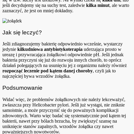
jeśli decydujemy się na suchy test, zaledwie
kilka minut
, ale warto
zaznaczyć, że jest on mniej dokładny.
Jak się leczyć?
Jeśli zdiagnozujemy bakterię odpowiednio wcześnie, wystarczy
jedynie
kilkudniowa antybiotykoterapia
uderzająca prosto w
ureazę i przywracająca żołądkowi odpowiednie pH. Jeśli jednak
bakteria przyczyni się już do rozwoju innych chorób, to oprócz
działań polegających na usunięciu jej z organizmu należy również
rozpocząć leczenie pod kątem danej choroby
, czyli jak to
najczęściej bywa wrzodów żołądka.
Podsumowanie
Widać więc, że problemów żołądkowych nie należy lekceważyć,
zwłaszcza przy Helicobacter pylori. Jeśli już wystąpi, nie zniknie
samoistnie, a może przyczynić się do poważnych komplikacji
zdrowotnych. Warto więc badać się systematycznie pod kątem tej
bakterii, nawet przy bólach brzucha, by zwiększyć szansę na
uniknięcie stanów zapalnych, wrzodów żołądka czy nawet
poważniejszych nowotworów.