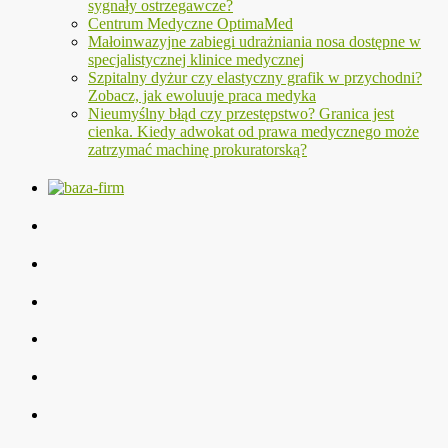
sygnały ostrzegawcze?
Centrum Medyczne OptimaMed
Małoinwazyjne zabiegi udrażniania nosa dostępne w
specjalistycznej klinice medycznej
Szpitalny dyżur czy elastyczny grafik w przychodni?
Zobacz, jak ewoluuje praca medyka
Nieumyślny błąd czy przestępstwo? Granica jest
cienka. Kiedy adwokat od prawa medycznego może
zatrzymać machinę prokuratorską?