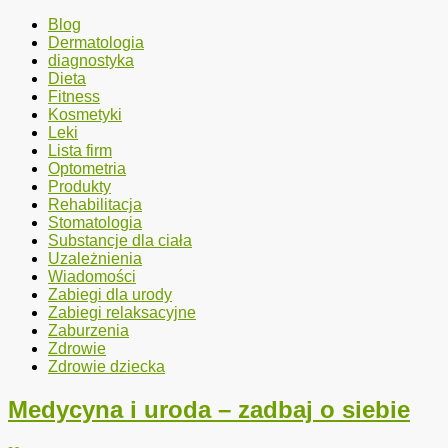
Blog
Dermatologia
diagnostyka
Dieta
Fitness
Kosmetyki
Leki
Lista firm
Optometria
Produkty
Rehabilitacja
Stomatologia
Substancje dla ciała
Uzależnienia
Wiadomości
Zabiegi dla urody
Zabiegi relaksacyjne
Zaburzenia
Zdrowie
Zdrowie dziecka
Medycyna i uroda – zadbaj o siebie