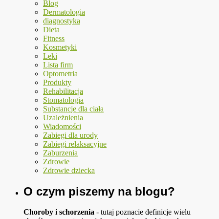
Blog
Dermatologia
diagnostyka
Dieta
Fitness
Kosmetyki
Leki
Lista firm
Optometria
Produkty
Rehabilitacja
Stomatologia
Substancje dla ciała
Uzależnienia
Wiadomości
Zabiegi dla urody
Zabiegi relaksacyjne
Zaburzenia
Zdrowie
Zdrowie dziecka
O czym piszemy na blogu?
Choroby i schorzenia
- tutaj poznacie definicje wielu