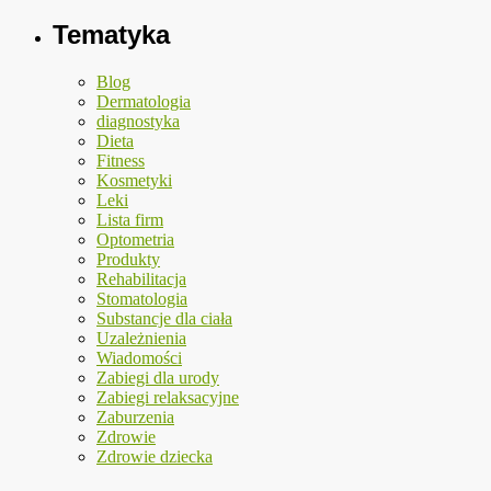
Tematyka
Blog
Dermatologia
diagnostyka
Dieta
Fitness
Kosmetyki
Leki
Lista firm
Optometria
Produkty
Rehabilitacja
Stomatologia
Substancje dla ciała
Uzależnienia
Wiadomości
Zabiegi dla urody
Zabiegi relaksacyjne
Zaburzenia
Zdrowie
Zdrowie dziecka