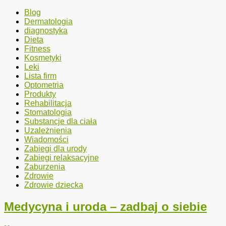
Blog
Dermatologia
diagnostyka
Dieta
Fitness
Kosmetyki
Leki
Lista firm
Optometria
Produkty
Rehabilitacja
Stomatologia
Substancje dla ciała
Uzależnienia
Wiadomości
Zabiegi dla urody
Zabiegi relaksacyjne
Zaburzenia
Zdrowie
Zdrowie dziecka
Medycyna i uroda – zadbaj o siebie