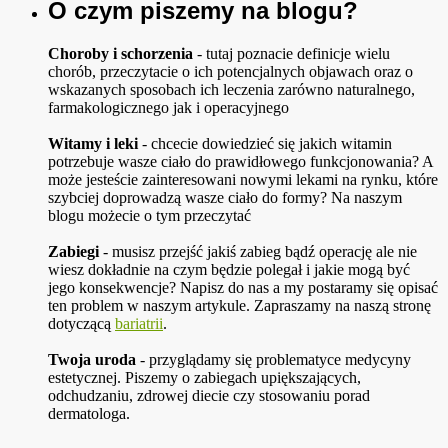
O czym piszemy na blogu?
Choroby i schorzenia
- tutaj poznacie definicje wielu
chorób, przeczytacie o ich potencjalnych objawach oraz o
wskazanych sposobach ich leczenia zarówno naturalnego,
farmakologicznego jak i operacyjnego
Witamy i leki
- chcecie dowiedzieć się jakich witamin
potrzebuje wasze ciało do prawidłowego funkcjonowania? A
może jesteście zainteresowani nowymi lekami na rynku, które
szybciej doprowadzą wasze ciało do formy? Na naszym
blogu możecie o tym przeczytać
Zabiegi
- musisz przejść jakiś zabieg bądź operację ale nie
wiesz dokładnie na czym będzie polegał i jakie mogą być
jego konsekwencje? Napisz do nas a my postaramy się opisać
ten problem w naszym artykule. Zapraszamy na naszą stronę
dotyczącą
bariatrii
.
Twoja uroda
- przyglądamy się problematyce medycyny
estetycznej. Piszemy o zabiegach upiększających,
odchudzaniu, zdrowej diecie czy stosowaniu porad
dermatologa.