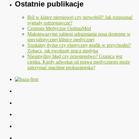
Ostatnie publikacje
Ból w klatce piersiowej czy nerwoból? Jak rozpoznać
sygnały ostrzegawcze?
Centrum Medyczne OptimaMed
Małoinwazyjne zabiegi udrażniania nosa dostępne w
specjalistycznej klinice medycznej
Szpitalny dyżur czy elastyczny grafik w przychodni?
Zobacz, jak ewoluuje praca medyka
Nieumyślny błąd czy przestępstwo? Granica jest
cienka. Kiedy adwokat od prawa medycznego może
zatrzymać machinę prokuratorską?