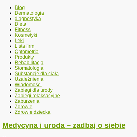
Blog
Dermatologia
diagnostyka
Dieta
Fitness
Kosmetyki
Leki
Lista firm
Optometria
Produkty
Rehabilitacja
Stomatologia
Substancje dla ciała
Uzależnienia
Wiadomości
Zabiegi dla urody
Zabiegi relaksacyjne
Zaburzenia
Zdrowie
Zdrowie dziecka
Medycyna i uroda – zadbaj o siebie