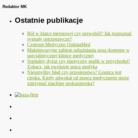
Redaktor MK
Ostatnie publikacje
Ból w klatce piersiowej czy nerwoból? Jak rozpoznać
sygnały ostrzegawcze?
Centrum Medyczne OptimaMed
Małoinwazyjne zabiegi udrażniania nosa dostępne w
specjalistycznej klinice medycznej
Szpitalny dyżur czy elastyczny grafik w przychodni?
Zobacz, jak ewoluuje praca medyka
Nieumyślny błąd czy przestępstwo? Granica jest
cienka. Kiedy adwokat od prawa medycznego może
zatrzymać machinę prokuratorską?