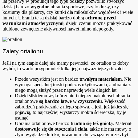
lat przerwy w produkcji tego typu odzieży pozwoliło stworzyć
dzisiaj bardzo
wygodne
ubrania sportowe, czy to dresy, czy
kostiumy dla piłkarzy, czy kurtki dla miłośników wędrówek i wiele
innych. Ubrania te są dzisiaj bardzo dobrą
ochroną przed
warunkami atmosferycznymi
, dzięki czemu można praktykować
ulubione zewnętrzne aktywności nawet mimo niepogody.
Zalety ortalionu
Jeśli na tym etapie dalej nie mamy pewności, że ortalion to dobry
wybór, to warto przypomnieć kilka jego najważniejszych zalet:
Przede wszystkim jest on bardzo
trwałym materiałem
. Nie
wymaga specjalnej troski podczas użytkowania, a ubrania z
niego mogą służyć przez naprawdę wiele długich lat.
Dzięki śliskiemu wykończeniu i nieprzemakalności ubrania
ortalionowe
są bardzo łatwe w czyszczeniu
. Większość
zabrudzeń praktycznie z niego spływa, a jeśli już jakieś się
pojawią, to najczęściej wystarczy mokra ściereczka, by je
usunąć.
Ubrania ortalionowe bardzo
trudno się też gniotą
. Materiał
dostosowuje się do otoczenia i ciała
, także nie ma mowy o
złym wyglądzie lub krępowaniu ruchu związanym ze zbyt