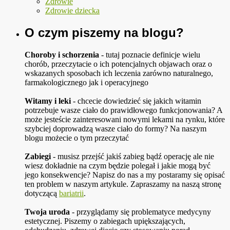
Zdrowie
Zdrowie dziecka
O czym piszemy na blogu?
Choroby i schorzenia
- tutaj poznacie definicje wielu
chorób, przeczytacie o ich potencjalnych objawach oraz o
wskazanych sposobach ich leczenia zarówno naturalnego,
farmakologicznego jak i operacyjnego
Witamy i leki
- chcecie dowiedzieć się jakich witamin
potrzebuje wasze ciało do prawidłowego funkcjonowania? A
może jesteście zainteresowani nowymi lekami na rynku, które
szybciej doprowadzą wasze ciało do formy? Na naszym
blogu możecie o tym przeczytać
Zabiegi
- musisz przejść jakiś zabieg bądź operację ale nie
wiesz dokładnie na czym będzie polegał i jakie mogą być
jego konsekwencje? Napisz do nas a my postaramy się opisać
ten problem w naszym artykule. Zapraszamy na naszą stronę
dotyczącą
bariatrii
.
Twoja uroda
- przyglądamy się problematyce medycyny
estetycznej. Piszemy o zabiegach upiększających,