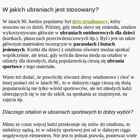
W jakich ubraniach jest stosowany?
W latach 90. bardzo popularny był
dres ortalionowy
, który
noszono na co dzień. Później, gdy moda nieco się zmieniła, ortalion
wykorzystywano głównie w
ubraniach outdoorowych dla dzieci
(kurtkach, płaszczach przeciwdeszczowych itp.). Był i jest on także
głównym materiałem tworzącym w
parasolach i butach
jesiennych
. Kurtki dla dzieci z ortalionu również można spotkać
współcześnie, ale teraz, gdy wróciła dawna moda na ortalion w
odzieży dla dorosłych, dużą popularnością cieszą się
ubrania
sportowe
z tego materiału.
Warto też dodać, że powróciły również dresy ortalionowe i choć w
innej postaci niż w latach 90., to w dalszym ciągu cieszą się dużą
popularnością nie tylko wśród sportowców, ale też młodych ludzi
ubierających się w nie do szkół, na spotkania ze znajomymi, na
zajęcia itp.
Dlaczego ortalion w ubraniach sportowych to dobry wybór?
Mimo że coraz więcej ludzi przekonuje się znów do ortalionu, to
niektórzy sądzą, że w odzieży sportowej jest od w dalszym ciągu
negatywnym elementem. Nie jest to jednak prawda, ponieważ wiele