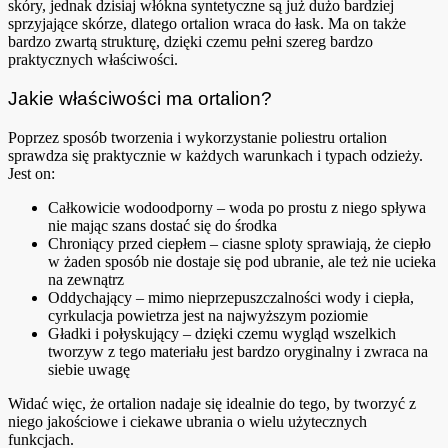
skóry, jednak dzisiaj włókna syntetyczne są już dużo bardziej
sprzyjające skórze, dlatego ortalion wraca do łask. Ma on także
bardzo zwartą strukturę, dzięki czemu pełni szereg bardzo
praktycznych właściwości.
Jakie właściwości ma ortalion?
Poprzez sposób tworzenia i wykorzystanie poliestru ortalion
sprawdza się praktycznie w każdych warunkach i typach odzieży.
Jest on:
Całkowicie wodoodporny – woda po prostu z niego spływa
nie mając szans dostać się do środka
Chroniący przed ciepłem – ciasne sploty sprawiają, że ciepło
w żaden sposób nie dostaje się pod ubranie, ale też nie ucieka
na zewnątrz
Oddychający – mimo nieprzepuszczalności wody i ciepła,
cyrkulacja powietrza jest na najwyższym poziomie
Gładki i połyskujący – dzięki czemu wygląd wszelkich
tworzyw z tego materiału jest bardzo oryginalny i zwraca na
siebie uwagę
Widać więc, że ortalion nadaje się idealnie do tego, by tworzyć z
niego jakościowe i ciekawe ubrania o wielu użytecznych
funkcjach.