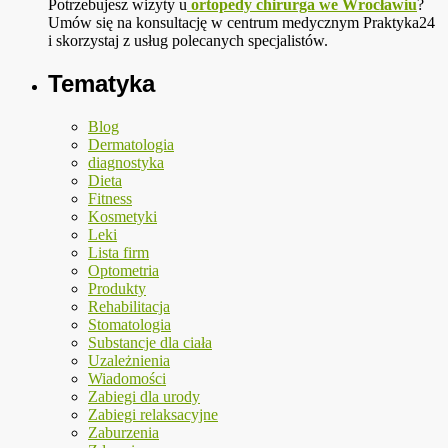
Potrzebujesz wizyty u
ortopedy chirurga we Wrocławiu
?
Umów się na konsultację w centrum medycznym Praktyka24
i skorzystaj z usług polecanych specjalistów.
Tematyka
Blog
Dermatologia
diagnostyka
Dieta
Fitness
Kosmetyki
Leki
Lista firm
Optometria
Produkty
Rehabilitacja
Stomatologia
Substancje dla ciała
Uzależnienia
Wiadomości
Zabiegi dla urody
Zabiegi relaksacyjne
Zaburzenia