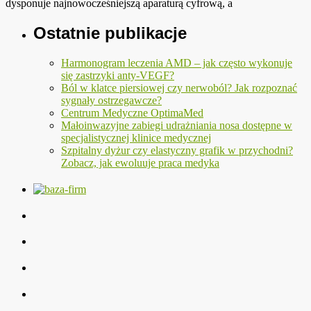
dysponuje najnowocześniejszą aparaturą cyfrową, a
Ostatnie publikacje
Harmonogram leczenia AMD – jak często wykonuje
się zastrzyki anty-VEGF?
Ból w klatce piersiowej czy nerwoból? Jak rozpoznać
sygnały ostrzegawcze?
Centrum Medyczne OptimaMed
Małoinwazyjne zabiegi udrażniania nosa dostępne w
specjalistycznej klinice medycznej
Szpitalny dyżur czy elastyczny grafik w przychodni?
Zobacz, jak ewoluuje praca medyka