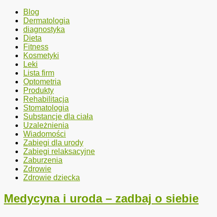
Blog
Dermatologia
diagnostyka
Dieta
Fitness
Kosmetyki
Leki
Lista firm
Optometria
Produkty
Rehabilitacja
Stomatologia
Substancje dla ciała
Uzależnienia
Wiadomości
Zabiegi dla urody
Zabiegi relaksacyjne
Zaburzenia
Zdrowie
Zdrowie dziecka
Medycyna i uroda – zadbaj o siebie