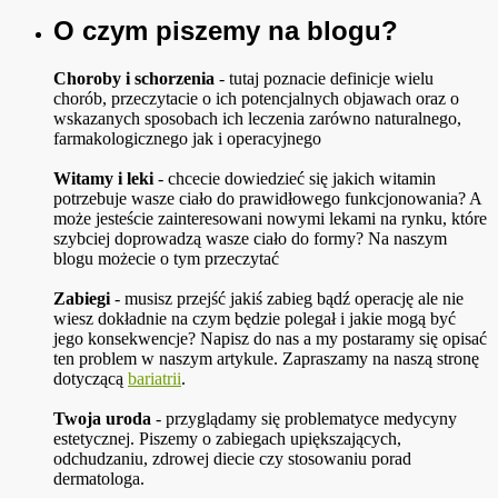
O czym piszemy na blogu?
Choroby i schorzenia
- tutaj poznacie definicje wielu
chorób, przeczytacie o ich potencjalnych objawach oraz o
wskazanych sposobach ich leczenia zarówno naturalnego,
farmakologicznego jak i operacyjnego
Witamy i leki
- chcecie dowiedzieć się jakich witamin
potrzebuje wasze ciało do prawidłowego funkcjonowania? A
może jesteście zainteresowani nowymi lekami na rynku, które
szybciej doprowadzą wasze ciało do formy? Na naszym
blogu możecie o tym przeczytać
Zabiegi
- musisz przejść jakiś zabieg bądź operację ale nie
wiesz dokładnie na czym będzie polegał i jakie mogą być
jego konsekwencje? Napisz do nas a my postaramy się opisać
ten problem w naszym artykule. Zapraszamy na naszą stronę
dotyczącą
bariatrii
.
Twoja uroda
- przyglądamy się problematyce medycyny
estetycznej. Piszemy o zabiegach upiększających,
odchudzaniu, zdrowej diecie czy stosowaniu porad
dermatologa.