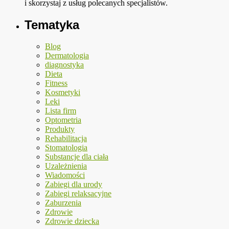
i skorzystaj z usług polecanych specjalistów.
Tematyka
Blog
Dermatologia
diagnostyka
Dieta
Fitness
Kosmetyki
Leki
Lista firm
Optometria
Produkty
Rehabilitacja
Stomatologia
Substancje dla ciała
Uzależnienia
Wiadomości
Zabiegi dla urody
Zabiegi relaksacyjne
Zaburzenia
Zdrowie
Zdrowie dziecka