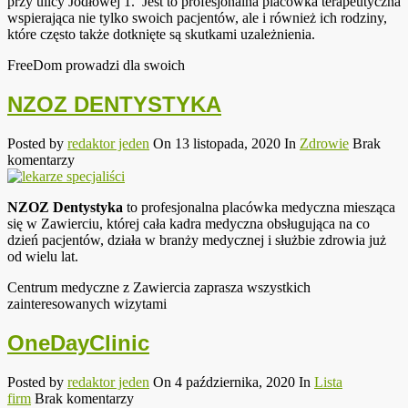
przy ulicy Jodłowej 1. Jest to profesjonalna placówka terapeutyczna
wspierająca nie tylko swoich pacjentów, ale i również ich rodziny,
które często także dotknięte są skutkami uzależnienia.
FreeDom prowadzi dla swoich
NZOZ DENTYSTYKA
Posted by
redaktor jeden
On 13 listopada, 2020
In
Zdrowie
Brak
komentarzy
NZOZ Dentystyka
to profesjonalna placówka medyczna miesząca
się w Zawierciu, której cała kadra medyczna obsługująca na co
dzień pacjentów, działa w branży medycznej i służbie zdrowia już
od wielu lat.
Centrum medyczne z Zawiercia zaprasza wszystkich
zainteresowanych wizytami
OneDayClinic
Posted by
redaktor jeden
On 4 października, 2020
In
Lista
firm
Brak komentarzy