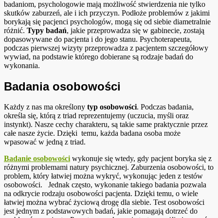
badaniom, psychologowie mają możliwość stwierdzenia nie tylko
skutków zaburzeń, ale i ich przyczyn. Podłoże problemów z jakimi
borykają się pacjenci psychologów, mogą się od siebie diametralnie
różnić.
Typy badań
, jakie przeprowadza się w gabinecie, zostają
dopasowywane do pacjenta i do jego stanu. Psychoterapeuta,
podczas pierwszej wizyty przeprowadza z pacjentem szczegółowy
wywiad, na podstawie którego dobierane są rodzaje badań do
wykonania.
Badania osobowości
Każdy z nas ma określony
typ osobowości
. Podczas badania,
określa się, którą z triad reprezentujemy (uczucia, myśli oraz
instynkt). Nasze cechy charakteru, są takie same praktycznie przez
całe nasze życie. Dzięki temu, każda badana osoba może
wpasować w jedną z triad.
Badanie osobowości
wykonuje się wtedy, gdy pacjent boryka się z
różnymi problemami natury psychicznej. Zaburzenia osobowości, to
problem, który łatwiej można wykryć, wykonując jeden z testów
osobowości. Jednak często, wykonanie takiego badania pozwala
na odkrycie rodzaju osobowości pacjenta. Dzięki temu, o wiele
łatwiej można wybrać życiową drogę dla siebie. Test osobowości
jest jednym z podstawowych badań, jakie pomagają dotrzeć do