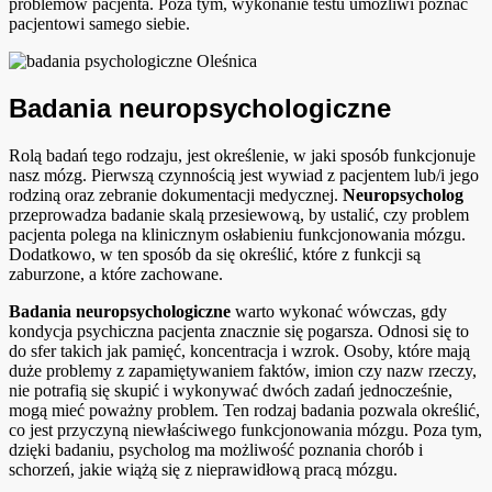
problemów pacjenta. Poza tym, wykonanie testu umożliwi poznać
pacjentowi samego siebie.
Badania neuropsychologiczne
Rolą badań tego rodzaju, jest określenie, w jaki sposób funkcjonuje
nasz mózg. Pierwszą czynnością jest wywiad z pacjentem lub/i jego
rodziną oraz zebranie dokumentacji medycznej.
Neuropsycholog
przeprowadza badanie skalą przesiewową, by ustalić, czy problem
pacjenta polega na klinicznym osłabieniu funkcjonowania mózgu.
Dodatkowo, w ten sposób da się określić, które z funkcji są
zaburzone, a które zachowane.
Badania neuropsychologiczne
warto wykonać wówczas, gdy
kondycja psychiczna pacjenta znacznie się pogarsza. Odnosi się to
do sfer takich jak pamięć, koncentracja i wzrok. Osoby, które mają
duże problemy z zapamiętywaniem faktów, imion czy nazw rzeczy,
nie potrafią się skupić i wykonywać dwóch zadań jednocześnie,
mogą mieć poważny problem. Ten rodzaj badania pozwala określić,
co jest przyczyną niewłaściwego funkcjonowania mózgu. Poza tym,
dzięki badaniu, psycholog ma możliwość poznania chorób i
schorzeń, jakie wiążą się z nieprawidłową pracą mózgu.