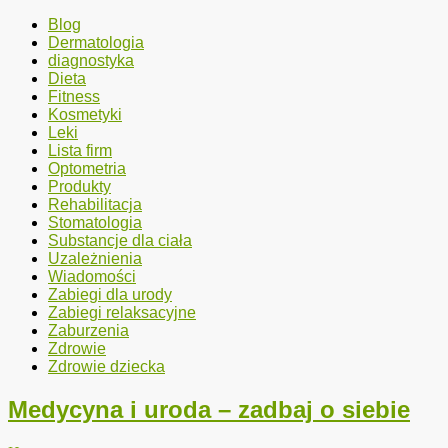
Blog
Dermatologia
diagnostyka
Dieta
Fitness
Kosmetyki
Leki
Lista firm
Optometria
Produkty
Rehabilitacja
Stomatologia
Substancje dla ciała
Uzależnienia
Wiadomości
Zabiegi dla urody
Zabiegi relaksacyjne
Zaburzenia
Zdrowie
Zdrowie dziecka
Medycyna i uroda – zadbaj o siebie