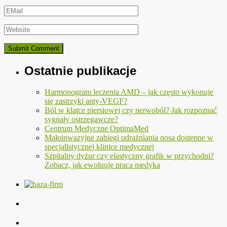
Ostatnie publikacje
Harmonogram leczenia AMD – jak często wykonuje
się zastrzyki anty-VEGF?
Ból w klatce piersiowej czy nerwoból? Jak rozpoznać
sygnały ostrzegawcze?
Centrum Medyczne OptimaMed
Małoinwazyjne zabiegi udrażniania nosa dostępne w
specjalistycznej klinice medycznej
Szpitalny dyżur czy elastyczny grafik w przychodni?
Zobacz, jak ewoluuje praca medyka