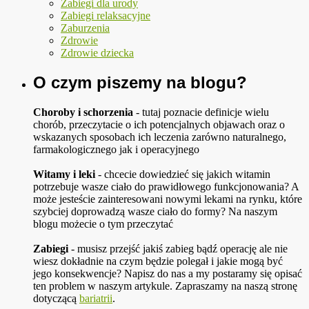
Zabiegi dla urody
Zabiegi relaksacyjne
Zaburzenia
Zdrowie
Zdrowie dziecka
O czym piszemy na blogu?
Choroby i schorzenia
- tutaj poznacie definicje wielu
chorób, przeczytacie o ich potencjalnych objawach oraz o
wskazanych sposobach ich leczenia zarówno naturalnego,
farmakologicznego jak i operacyjnego
Witamy i leki
- chcecie dowiedzieć się jakich witamin
potrzebuje wasze ciało do prawidłowego funkcjonowania? A
może jesteście zainteresowani nowymi lekami na rynku, które
szybciej doprowadzą wasze ciało do formy? Na naszym
blogu możecie o tym przeczytać
Zabiegi
- musisz przejść jakiś zabieg bądź operację ale nie
wiesz dokładnie na czym będzie polegał i jakie mogą być
jego konsekwencje? Napisz do nas a my postaramy się opisać
ten problem w naszym artykule. Zapraszamy na naszą stronę
dotyczącą
bariatrii
.